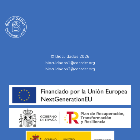
© Biocuidados 2026
biocuidados1@coceder.org
biocuidados2@coceder.org