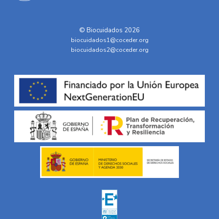
© Biocuidados 2026
biocuidados1@coceder.org
biocuidados2@coceder.org