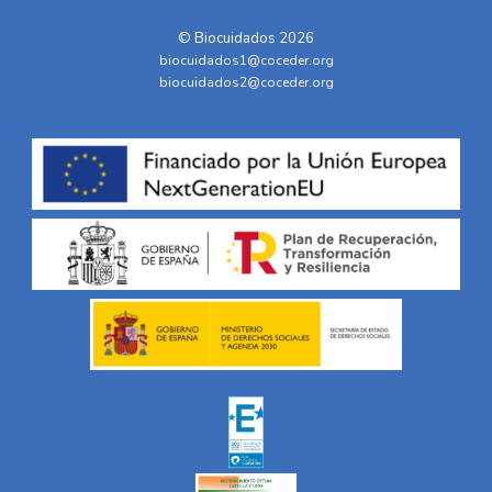
© Biocuidados 2026
biocuidados1@coceder.org
biocuidados2@coceder.org