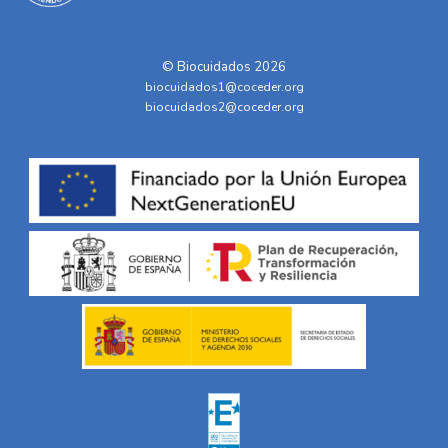
© Biocuidados 2026
biocuidados1@coceder.org
biocuidados2@coceder.org